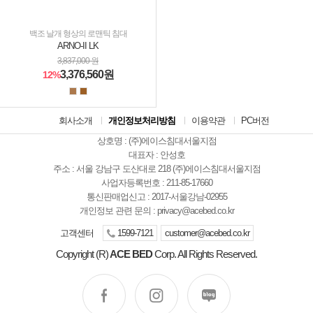
백조 날개 형상의 로맨틱 침대
ARNO-II LK
3,837,000 원
3,376,560
원
12%
회사소개
개인정보처리방침
이용약관
PC버전
상호명 : (주)에이스침대서울지점
대표자 : 안성호
주소 : 서울 강남구 도산대로 218 (주)에이스침대서울지점
사업자등록번호 : 211-85-17660
통신판매업신고 : 2017-서울강남-02955
개인정보 관련 문의 :
privacy@acebed.co.kr
고객센터
1599-7121
customer@acebed.co.kr
Copyright (R)
ACE BED
Corp. All Rights Reserved.