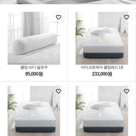
쿨링 바디 필로우
마이크로케어 쿨링패드 LK
95,000
원
233,000
원