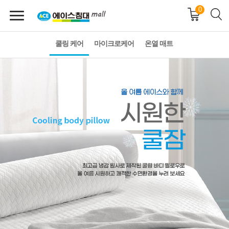
0
쿨링 케어
마이크로케어
온열 매트