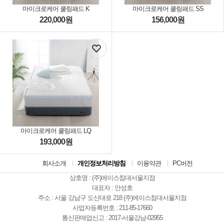
마이크로케어 쿨링패드 K
마이크로케어 쿨링패드 SS
220,000
원
156,000
원
마이크로케어 쿨링패드 LQ
193,000
원
회사소개
개인정보처리방침
이용약관
PC버전
상호명 : (주)에이스침대서울지점
대표자 : 안성호
주소 : 서울 강남구 도산대로 218 (주)에이스침대서울지점
사업자등록번호 : 211-85-17660
통신판매업신고 : 2017-서울강남-02955