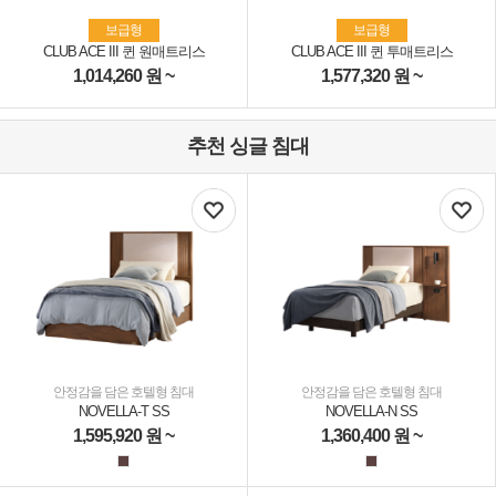
보급형
보급형
CLUB ACE III 퀸 원매트리스
CLUB ACE III 퀸 투매트리스
1,014,260
원 ~
1,577,320
원 ~
추천 싱글 침대
안정감을 담은 호텔형 침대
안정감을 담은 호텔형 침대
NOVELLA-T SS
NOVELLA-N SS
1,595,920
원 ~
1,360,400
원 ~